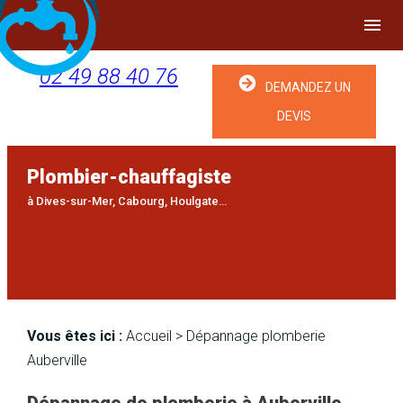
Panneau de gestion des cookies
menu
02 49 88 40 76
DEMANDEZ UN
DEVIS
Plombier-chauffagiste
à Dives-sur-Mer, Cabourg, Houlgate…
Pause
Vous êtes ici :
Accueil
> Dépannage plomberie
Auberville