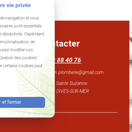
re vie privée
 de navigation et vous
ssaires sont essentiels
re désactivés. Cependant,
Me contacter
personnalisation, de
uvez modifier vos
'Gestion des cookies'
02 49 88 40 76
 de certains cookies peut
gosselin.plomberie@gmail.com
30 rue Sainte Suzanne
14160 DIVES-SUR-MER
 et fermer
kies