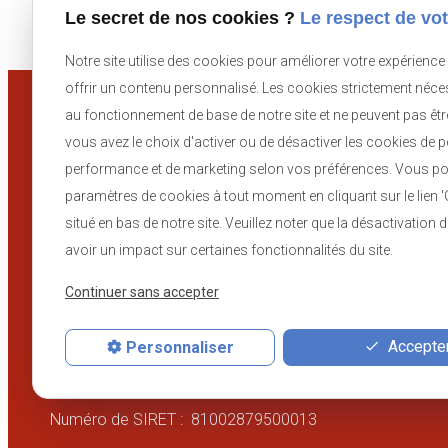
Le secret de nos cookies ?
Le respect de vot
Notre site utilise des cookies pour améliorer votre expérience
offrir un contenu personnalisé. Les cookies strictement néce
au fonctionnement de base de notre site et ne peuvent pas êt
Liens utiles
vous avez le choix d'activer ou de désactiver les cookies de 
performance et de marketing selon vos préférences. Vous po
paramètres de cookies à tout moment en cliquant sur le lien 
Accueil
Plan du site
situé en bas de notre site. Veuillez noter que la désactivation
GOSSELIN Guillaume
Mentions légales
avoir un impact sur certaines fonctionnalités du site.
Actualités
Politique de
Continuer sans accepter
confidentialité
Contact
Accepter
Personnaliser
Gestion des coo
Numéro de SIRET :
81002879500013