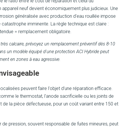
 le ratio entre le coût de réparation et celui du
 appareil neuf devient économiquement plus judicieux. Une
rrosion généralisée avec production d'eau rouillée impose
atastrophe imminente. La règle technique est claire :
étendue = remplacement obligatoire.
 très calcaire, prévoyez un remplacement préventif dès 8-10
dans un modèle équipé d'une protection ACI Hybride peut
èrement en zones à eau agressive.
envisageable
localisées peuvent faire l'objet d'une réparation efficace.
mme le thermostat, l'anode sacrificielle ou les joints de
de la pièce défectueuse, pour un coût variant entre 150 et
r de pression, souvent responsable de fuites mineures, peut