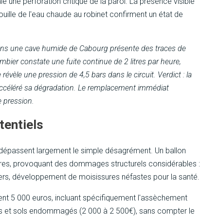
e une perforation critique de la paroi. La présence visible
 rouille de l'eau chaude au robinet confirment un état de
dans une cave humide de Cabourg présente des traces de
lombier constate une fuite continue de 2 litres par heure,
vèle une pression de 4,5 bars dans le circuit. Verdict : la
a accéléré sa dégradation. Le remplacement immédiat
e pression.
tentiels
 dépassent largement le simple désagrément. Un ballon
res, provoquant des dommages structurels considérables :
nchers, développement de moisissures néfastes pour la santé.
t 5 000 euros, incluant spécifiquement l'assèchement
urs et sols endommagés (2 000 à 2 500€), sans compter le